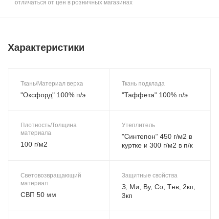
отличаться от цен в розничных магазинах
Характеристики
Ткань/Материал верха
Ткань подклада
"Оксфорд" 100% п/э
"Таффета" 100% п/э
Плотность/Толщина
Утеплитель
материала
"Синтепон" 450 г/м2 в
100 г/м2
куртке и 300 г/м2 в п/к
Световозвращающий
Защитные свойства
материал
З, Ми, Ву, Со, Тнв, 2кп,
СВП 50 мм
3кп