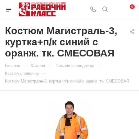
0
Костюм Магистраль-3,
куртка+п/к синий с
оранж. тк. СМЕСОВАЯ
—
—
—
Главная
Каталог
Зимняя спецодежда
—
Костюмы рабочие
Костюм Магистраль-3, куртка+п/к синий с оранж. тк. СМЕСОВАЯ