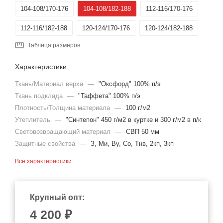
104-108/170-176
104-108/182-188
112-116/170-176
112-116/182-188
120-124/170-176
120-124/182-188
Таблица размеров
Характеристики
Ткань/Материал верха
—
"Оксфорд" 100% п/э
Ткань подклада
—
"Таффета" 100% п/э
Плотность/Толщина материала
—
100 г/м2
Утеплитель
—
"Синтепон" 450 г/м2 в куртке и 300 г/м2 в п/к
Световозвращающий материал
—
СВП 50 мм
Защитные свойства
—
З, Ми, Ву, Со, Тнв, 2кп, 3кп
Все характеристики
Крупный опт:
4 200 ₽