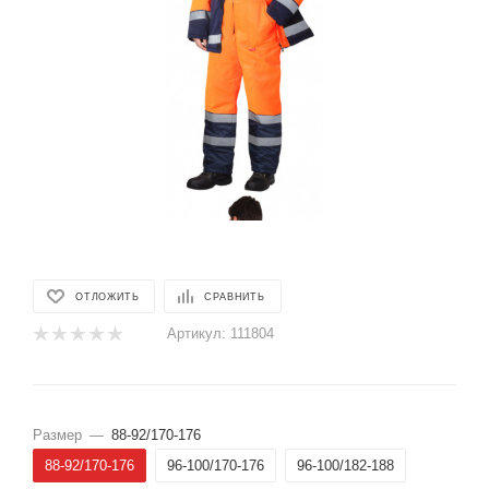
ОТЛОЖИТЬ
СРАВНИТЬ
Артикул:
111804
Размер
—
88-92/170-176
88-92/170-176
96-100/170-176
96-100/182-188