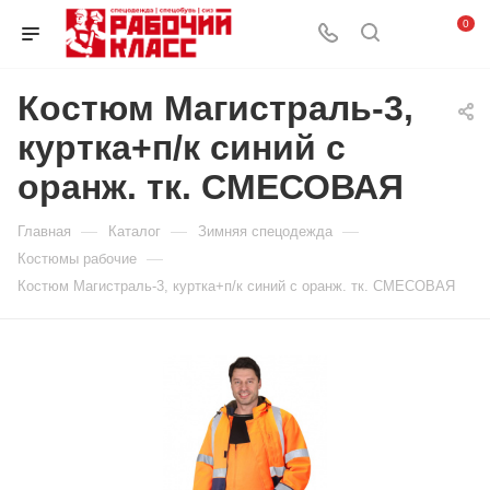
0
Костюм Магистраль-3,
куртка+п/к синий с
оранж. тк. СМЕСОВАЯ
—
—
—
Главная
Каталог
Зимняя спецодежда
—
Костюмы рабочие
Костюм Магистраль-3, куртка+п/к синий с оранж. тк. СМЕСОВАЯ