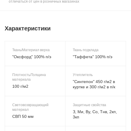
отличаться от цен в розничных магазинах
Характеристики
Ткань/Материал верха
Ткань подклада
"Оксфорд" 100% п/э
"Таффета" 100% п/э
Плотность/Толщина
Утеплитель
материала
"Синтепон" 450 г/м2 в
100 г/м2
куртке и 300 г/м2 в п/к
Световозвращающий
Защитные свойства
материал
З, Ми, Ву, Со, Тнв, 2кп,
СВП 50 мм
3кп