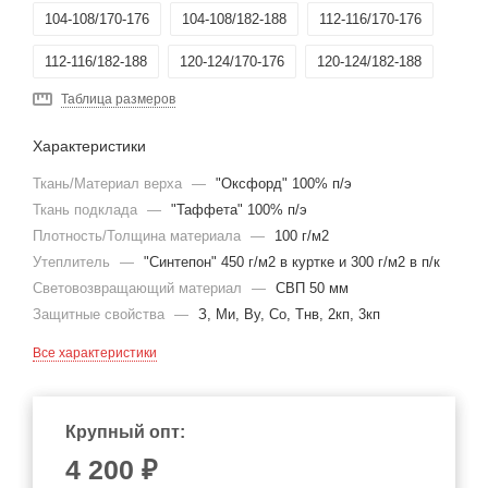
104-108/170-176
104-108/182-188
112-116/170-176
112-116/182-188
120-124/170-176
120-124/182-188
Таблица размеров
Характеристики
Ткань/Материал верха
—
"Оксфорд" 100% п/э
Ткань подклада
—
"Таффета" 100% п/э
Плотность/Толщина материала
—
100 г/м2
Утеплитель
—
"Синтепон" 450 г/м2 в куртке и 300 г/м2 в п/к
Световозвращающий материал
—
СВП 50 мм
Защитные свойства
—
З, Ми, Ву, Со, Тнв, 2кп, 3кп
Все характеристики
Крупный опт:
4 200 ₽