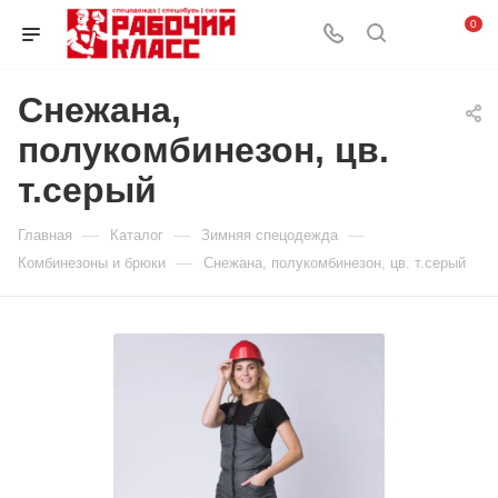
0
Снежана,
полукомбинезон, цв.
т.серый
—
—
—
Главная
Каталог
Зимняя спецодежда
—
Комбинезоны и брюки
Снежана, полукомбинезон, цв. т.серый