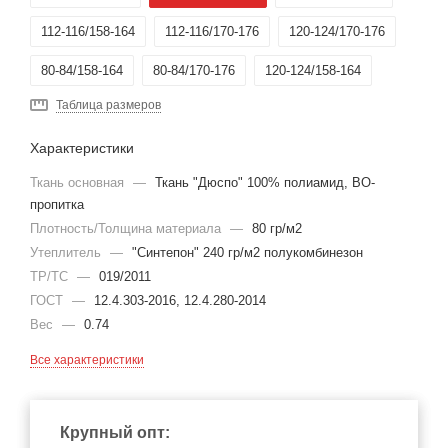
112-116/158-164
112-116/170-176
120-124/170-176
80-84/158-164
80-84/170-176
120-124/158-164
Таблица размеров
Характеристики
Ткань основная
—
Ткань "Дюспо" 100% полиамид, ВО-
пропитка
Плотность/Толщина материала
—
80 гр/м2
Утеплитель
—
"Синтепон" 240 гр/м2 полукомбинезон
ТР/ТС
—
019/2011
ГОСТ
—
12.4.303-2016, 12.4.280-2014
Вес
—
0.74
Все характеристики
Крупный опт: