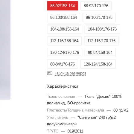
88-92/158-164
88-92/170-176
96-100/158-164
96-100/170-176
104-108/158-164
104-108/170-176
112-116/158-164
112-116/170-176
120-124/170-176
80-84/158-164
80-84/170-176
120-124/158-164
Таблица размеров
Характеристики
Ткань основная
—
Ткань "Дюспо" 100%
полиамид, ВО-пропитка
Плотность/Толщина материала
—
80 гр/м2
Утеплитель
—
"Синтепон" 240 гр/м2
полукомбинезон
ТР/ТС
—
019/2011