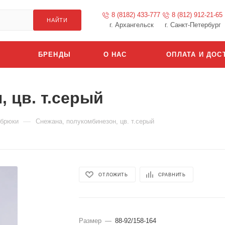
8 (8182) 433-777
8 (812) 912-21-65
НАЙТИ
г. Архангельск
г. Санкт-Петербург
БРЕНДЫ
О НАС
ОПЛАТА И ДОС
 цв. т.серый
—
 брюки
Снежана, полукомбинезон, цв. т.серый
ОТЛОЖИТЬ
СРАВНИТЬ
Размер
—
88-92/158-164