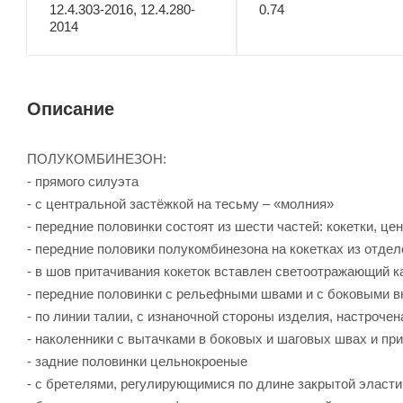
12.4.303-2016, 12.4.280-
0.74
2014
Описание
ПОЛУКОМБИНЕЗОН:
- прямого силуэта
- с центральной застёжкой на тесьму – «молния»
- передние половинки состоят из шести частей: кокетки, ц
- передние половики полукомбинезона на кокетках из отдел
- в шов притачивания кокеток вставлен светоотражающий к
- передние половинки с рельефными швами и с боковыми 
- по линии талии, с изнаночной стороны изделия, настроче
- наколенники с вытачками в боковых и шаговых швах и пр
- задние половинки цельнокроеные
- с бретелями, регулирующимися по длине закрытой эласт