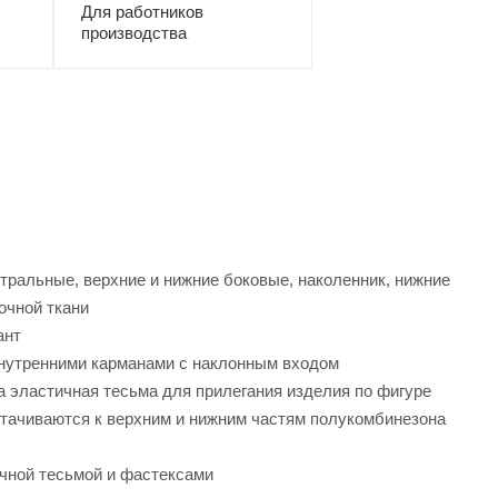
Для работников
производства
ентральные, верхние и нижние боковые, наколенник, нижние
очной ткани
ант
внутренними карманами с наклонным входом
на эластичная тесьма для прилегания изделия по фигуре
итачиваются к верхним и нижним частям полукомбинезона
ичной тесьмой и фастексами