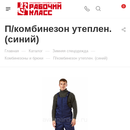
0
П/комбинезон утеплен.
(синий)
—
—
—
Главная
Каталог
Зимняя спецодежда
—
Комбинезоны и брюки
П/комбинезон утеплен. (синий)