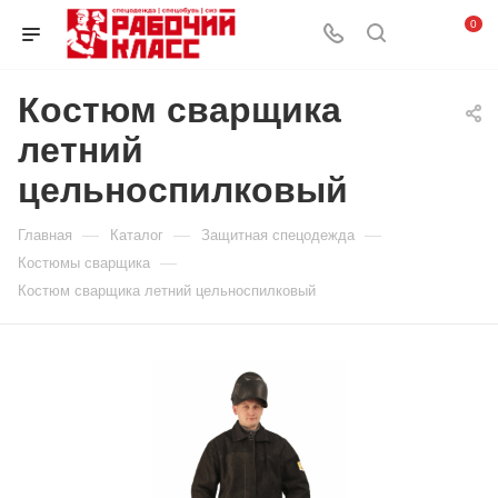
0
Костюм сварщика
летний
цельноспилковый
—
—
—
Главная
Каталог
Защитная спецодежда
—
Костюмы сварщика
Костюм сварщика летний цельноспилковый