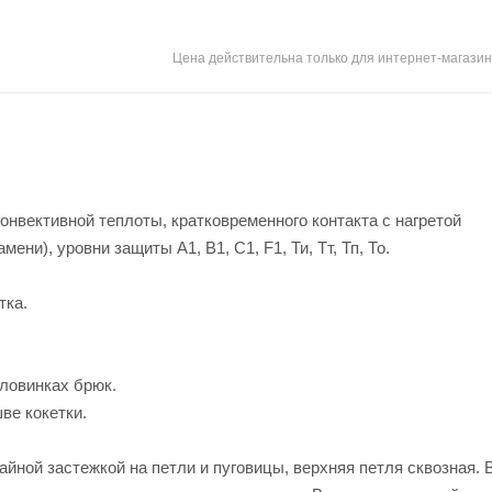
Цена действительна только для интернет-магазин
онвективной теплоты, кратковременного контакта с нагретой
ни), уровни защиты A1, B1, C1, F1, Ти, Тт, Тп, То.
тка.
оловинках брюк.
ве кокетки.
айной застежкой на петли и пуговицы, верхняя петля сквозная. 