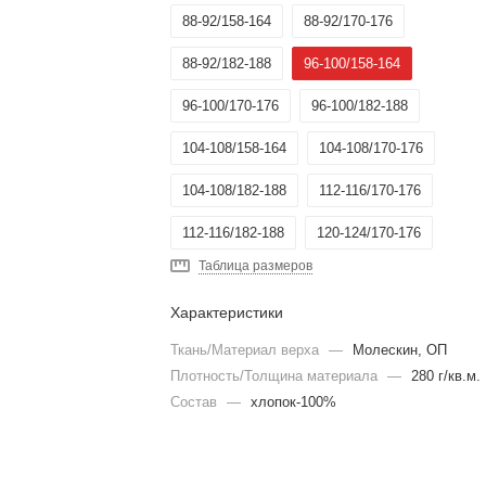
88-92/158-164
88-92/170-176
88-92/182-188
96-100/158-164
96-100/170-176
96-100/182-188
104-108/158-164
104-108/170-176
104-108/182-188
112-116/170-176
112-116/182-188
120-124/170-176
Таблица размеров
120-124/182-188
128-132/170-176
Характеристики
128-132/182-188
Ткань/Материал верха
—
Молескин, ОП
Плотность/Толщина материала
—
280 г/кв.м.
Состав
—
хлопок-100%