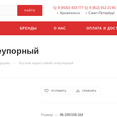
8 (8182) 433-777
8 (812) 912-21-65
НАЙТИ
г. Архангельск
г. Санкт-Петербург
БРЕНДЫ
О НАС
ОПЛАТА И ДОС
еупорный
—
арщика
Костюм жаростойкий огнеупорный
ОТЛОЖИТЬ
СРАВНИТЬ
Размер
—
96-100/158-164