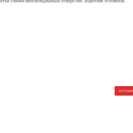
етки спинки вентиляционные отверстия. Воротник отложной.
ОСТАВИ