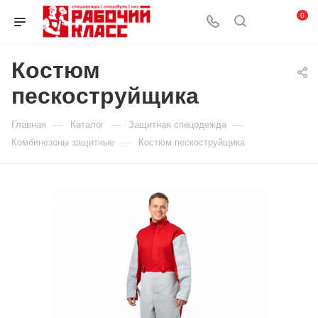
0
Костюм
пескоструйщика
—
—
—
Главная
Каталог
Защитная спецодежда
—
Комбинезоны защитные
Костюм пескоструйщика