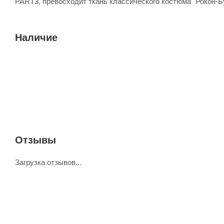
PART3, превосходит ткань классического костюма "Рокон-Б
Наличие
Отзывы
Загрузка отзывов...