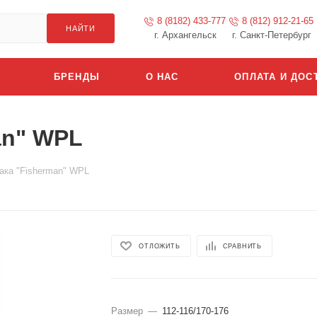
8 (8182) 433-777
8 (812) 912-21-65
НАЙТИ
г. Архангельск
г. Санкт-Петербург
БРЕНДЫ
О НАС
ОПЛАТА И ДОС
an" WPL
ака "Fisherman" WPL
ОТЛОЖИТЬ
СРАВНИТЬ
Размер
—
112-116/170-176