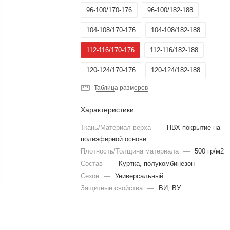
96-100/170-176
96-100/182-188
104-108/170-176
104-108/182-188
112-116/170-176
112-116/182-188
120-124/170-176
120-124/182-188
Таблица размеров
Характеристики
Ткань/Материал верха
—
ПВХ-покрытие на
полиэфирной основе
Плотность/Толщина материала
—
500 гр/м2
Состав
—
Куртка, полукомбинезон
Сезон
—
Универсальный
Защитные свойства
—
ВИ, ВУ