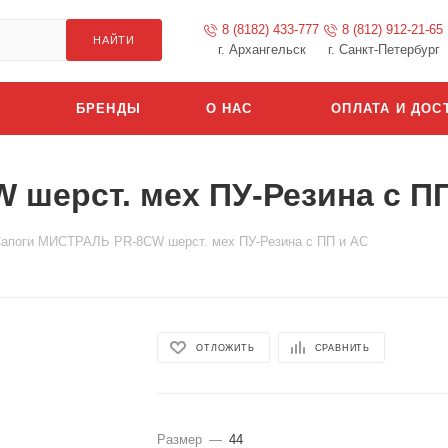
8 (8182) 433-777
8 (812) 912-21-65
НАЙТИ
г. Архангельск
г. Санкт-Петербург
БРЕНДЫ
О НАС
ОПЛАТА И ДОС
шерст. мех ПУ-Резина с П
апоги МИСТРАЛЬ PR-8CW шерст. мех ПУ-Резина с ПП и АС
ОТЛОЖИТЬ
СРАВНИТЬ
Размер
—
44