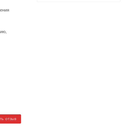
дения
цию,
ТЬ ОТЗЫВ