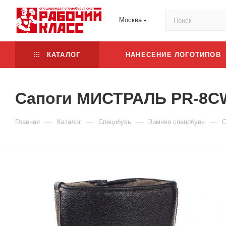
Москва
КАТАЛОГ
НАНЕСЕНИЕ ЛОГОТИПОВ
Сапоги МИСТРАЛЬ PR-8CW 
—
—
—
—
Главная
Каталог
Спецобувь
Зимняя спецобувь
С