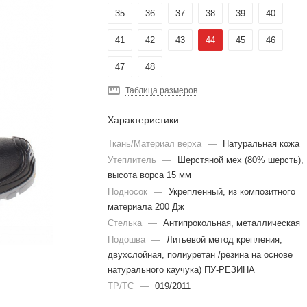
35
36
37
38
39
40
41
42
43
44
45
46
47
48
Таблица размеров
Характеристики
Ткань/Материал верха
—
Натуральная кожа
Утеплитель
—
Шерстяной мех (80% шерсть),
высота ворса 15 мм
Подносок
—
Укрепленный, из композитного
материала 200 Дж
Стелька
—
Антипрокольная, металлическая
Подошва
—
Литьевой метод крепления,
двухслойная, полиуретан /резина на основе
натурального каучука) ПУ-РЕЗИНА
ТР/ТС
—
019/2011