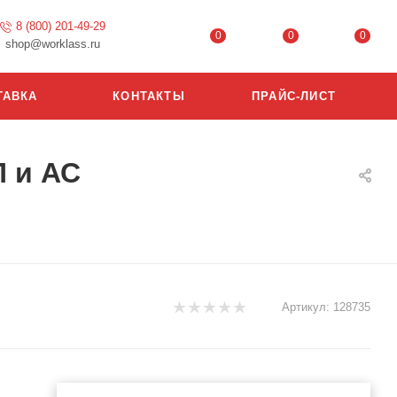
8 (800) 201-49-29
0
0
0
shop@worklass.ru
ТАВКА
КОНТАКТЫ
ПРАЙС-ЛИСТ
П и АС
Артикул:
128735