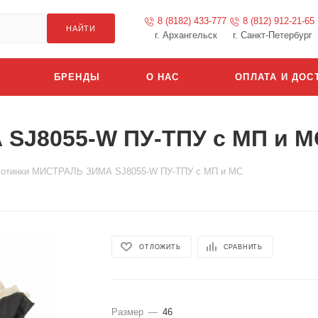
8 (8182) 433-777
8 (812) 912-21-65
НАЙТИ
г. Архангельск
г. Санкт-Петербург
БРЕНДЫ
О НАС
ОПЛАТА И ДОС
SJ8055-W ПУ-ТПУ с МП и М
отинки МИСТРАЛЬ ЗИМА SJ8055-W ПУ-ТПУ с МП и МС
ОТЛОЖИТЬ
СРАВНИТЬ
Размер
—
46