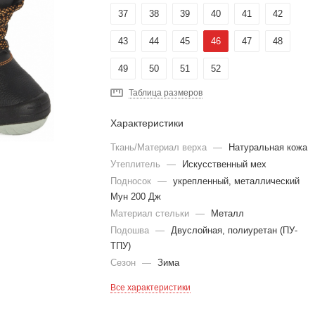
37
38
39
40
41
42
43
44
45
46
47
48
49
50
51
52
Таблица размеров
Характеристики
Ткань/Материал верха
—
Натуральная кожа
Утеплитель
—
Искусственный мех
Подносок
—
укрепленный, металлический
Мун 200 Дж
Материал стельки
—
Металл
Подошва
—
Двуслойная, полиуретан (ПУ-
ТПУ)
Сезон
—
Зима
Все характеристики