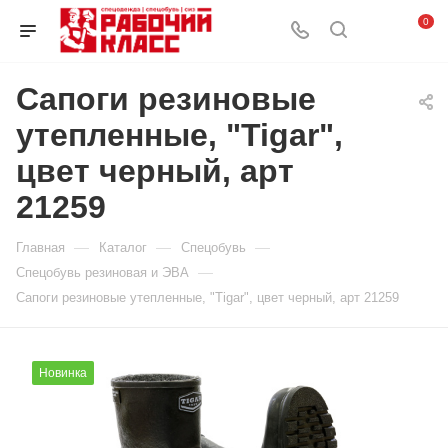
0
Сапоги резиновые
утепленные, "Tigar",
цвет черный, арт
21259
—
—
—
Главная
Каталог
Спецобувь
—
Спецобувь резиновая и ЭВА
Сапоги резиновые утепленные, "Tigar", цвет черный, арт 21259
Новинка