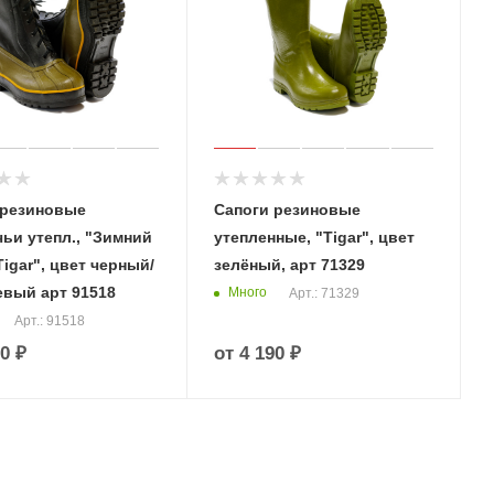
 резиновые
Сапоги резиновые
ьи утепл., "Зимний
утепленные, "Tigar", цвет
Tigar", цвет черный/
зелёный, арт 71329
евый арт 91518
Много
Арт.: 71329
Арт.: 91518
0 ₽
от
4 190 ₽