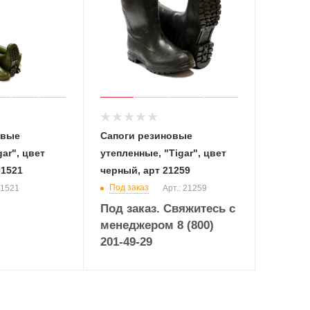
овые
Сапоги резиновые
ar", цвет
утепленные, "Tigar", цвет
91521
черный, арт 21259
Под заказ
91521
Арт.: 21259
Под заказ. Свяжитесь с
менеджером 8 (800)
201-49-29