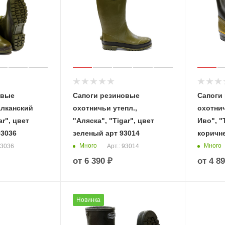
овые
Сапоги резиновые
Сапоги
алканский
охотничьи утепл.,
охотнич
ar", цвет
"Аляска", "Tigar", цвет
Иво", "
93036
зеленый арт 93014
коричн
Много
Много
93036
Арт.: 93014
от
6 390 ₽
от
4 89
Новинка