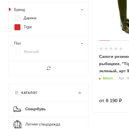
Бренд
Дарина
Tigar
Пол
Женский
Сапоги резин
рыбацкие, "Tig
зеленый, арт 
Много
Арт.: 
КАТАЛОГ
от
8 190 ₽
Спецобувь
Летняя спецодежда