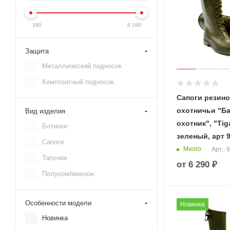
180
8 190
Защита
Металлический подносок
Композитный подносок
Сапоги резин
охотничьи "Б
Вид изделия
охотник", "Tig
Ботинки
зеленый, арт 
Сапоги
Много
Арт.: 
Тапочки
от
6 290 ₽
Полукомбинезон
Особенности модели
Новинка
Новинка