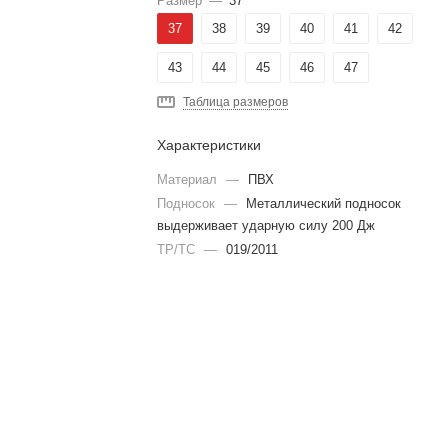
Размер
—
37
37
38
39
40
41
42
43
44
45
46
47
Таблица размеров
Характеристики
Материал
—
ПВХ
Подносок
—
Металлический подносок
выдерживает ударную силу 200 Дж
ТР/ТС
—
019/2011