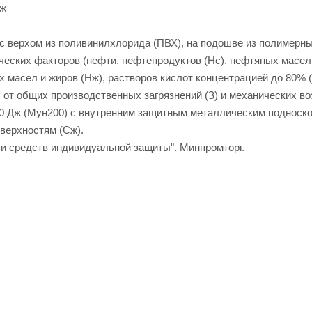
Дж
с верхом из поливинилхлорида (ПВХ), на подошве из полимерн
ческих факторов (нефти, нефтепродуктов (Нс), нефтяных масел
 масел и жиров (Нж), растворов кислот концентрацией до 80% (
, от общих производственных загрязнений (З) и механических в
200 Дж (Мун200) с внутренним защитным металлическим подноско
верхностям (Сж).
ти средств индивидуальной защиты". Минпромторг.