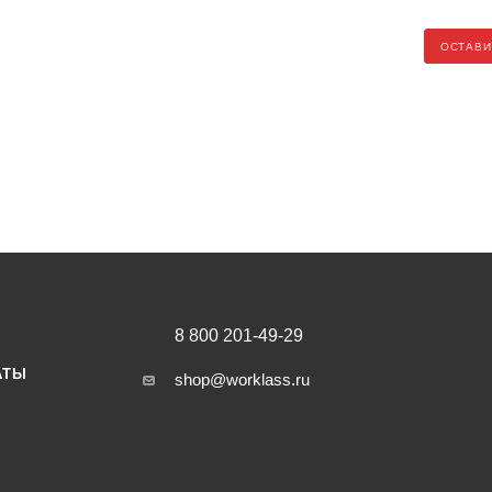
ОСТАВИ
8 800 201-49-29
АТЫ
shop@worklass.ru