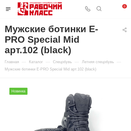
0
Мужские ботинки E-
PRO Special Mid
арт.102 (black)
—
—
—
—
Главная
Каталог
Спецобувь
Летняя спецобувь
Мужские ботинки E-PRO Special Mid арт.102 (black)
Новинка