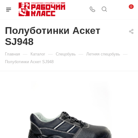
0
Полуботинки Аскет
SJ948
—
—
—
—
Главная
Каталог
Спецобувь
Летняя спецобувь
Полуботинки Аскет SJ948