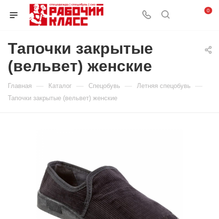
0
Тапочки закрытые
(вельвет) женские
—
—
—
—
Главная
Каталог
Спецобувь
Летняя спецобувь
Тапочки закрытые (вельвет) женские