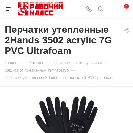
0
Перчатки утепленные
2Hands 3502 acrylic 7G
PVC Ultrafoam
—
—
—
Главная
Каталог
Перчатки, краги, рукавицы
—
Защита от пониженных температур
Перчатки утепленные 2Hands 3502 acrylic 7G PVC Ultrafoam