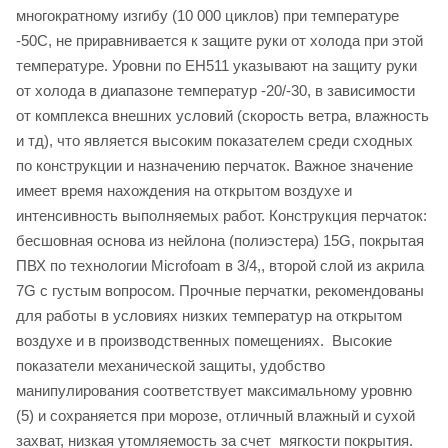
многократному изгибу (10 000 циклов) при температуре
-50С, не приравнивается к защите руки от холода при этой
температуре. Уровни по ЕН511 указывают на защиту руки
от холода в диапазоне температур -20/-30, в зависимости
от комплекса внешних условий (скорость ветра, влажность
и тд), что является высоким показателем среди сходных
по конструкции и назначению перчаток. Важное значение
имеет время нахождения на открытом воздухе и
интенсивность выполняемых работ. Конструкция перчаток:
бесшовная основа из нейлона (полиэстера) 15G, покрытая
ПВХ по технологии Microfoam в 3/4,, второй слой из акрила
7G с густым вопросом. Прочные перчатки, рекомендованы
для работы в условиях низких температур на открытом
воздухе и в производственных помещениях. Высокие
показатели механической защиты, удобство
манипулирования соответствует максимальному уровню
(5) и сохраняется при морозе, отличный влажный и сухой
захват, низкая утомляемость за счет мягкости покрытия.