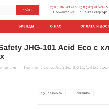
8 (8182) 433-777
8 (812) 912-21-65
НАЙТИ
г. Архангельск
г. Санкт-Петербург
БРЕНДЫ
О НАС
ОПЛАТА И ДОС
 Safety JHG-101 Acid Eco с
х
—
е перчатки
Перчатки латексные Jeta Safety JHG-101 Acid Eco с хл
ОТЛОЖИТЬ
СРАВНИТЬ