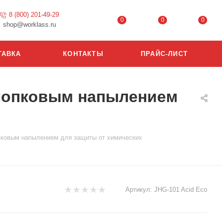
8 (800) 201-49-29
0
0
0
shop@worklass.ru
ТАВКА
КОНТАКТЫ
ПРАЙС-ЛИСТ
 хлопковым напылением
опковым напылением для защиты от химических
Артикул:
JHG-101 Acid Eco