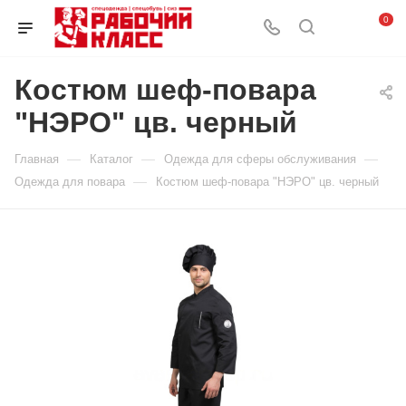
0
Костюм шеф-повара
"НЭРО" цв. черный
—
—
—
Главная
Каталог
Одежда для сферы обслуживания
—
Одежда для повара
Костюм шеф-повара "НЭРО" цв. черный