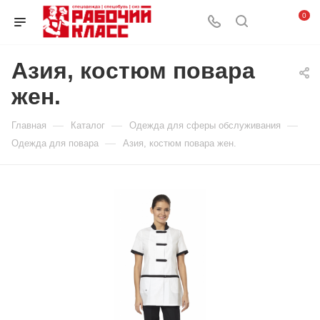
0
Азия, костюм повара
жен.
—
—
—
Главная
Каталог
Одежда для сферы обслуживания
—
Одежда для повара
Азия, костюм повара жен.