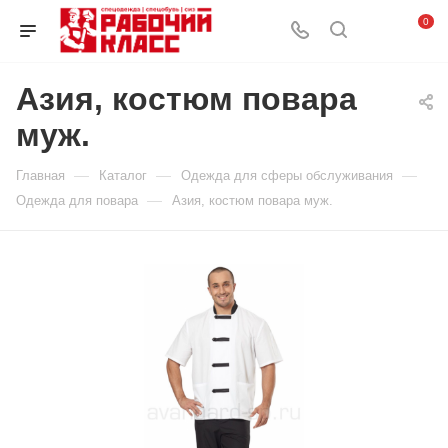
0
Азия, костюм повара
муж.
—
—
—
Главная
Каталог
Одежда для сферы обслуживания
—
Одежда для повара
Азия, костюм повара муж.