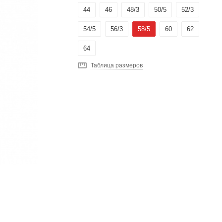
44
46
48/3
50/5
52/3
54/5
56/3
58/5
60
62
64
Таблица размеров