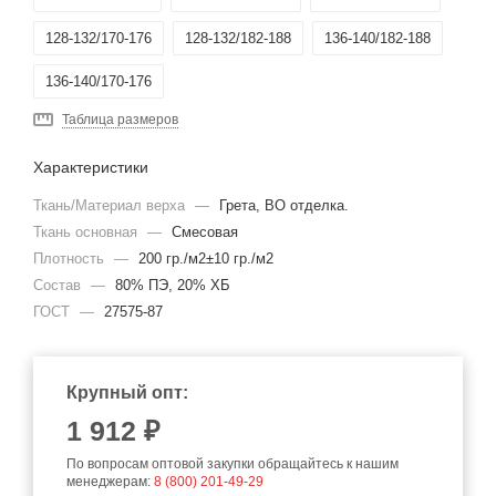
128-132/170-176
128-132/182-188
136-140/182-188
136-140/170-176
Таблица размеров
Характеристики
Ткань/Материал верха
—
Грета, ВО отделка.
Ткань основная
—
Смесовая
Плотность
—
200 гр./м2±10 гр./м2
Состав
—
80% ПЭ, 20% ХБ
ГОСТ
—
27575-87
Крупный опт:
1 912 ₽
По вопросам оптовой закупки обращайтесь к нашим
менеджерам:
8 (800) 201-49-29