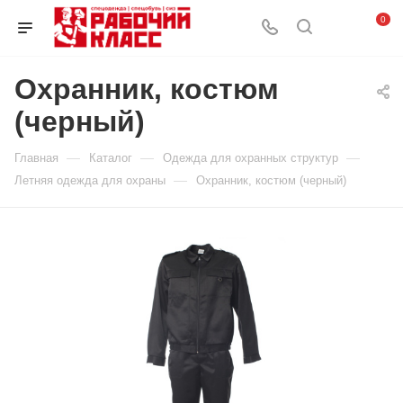
0
Охранник, костюм
(черный)
—
—
—
Главная
Каталог
Одежда для охранных структур
—
Летняя одежда для охраны
Охранник, костюм (черный)