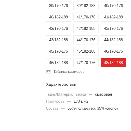
39/170-176
39/182-188
40/170-176
40/182-188
41/170-176
41/182-188
42/170-176
42/182-188
43/170-176
43/182-188
44/170-176
44/182-188
45/170-176
45/182-188
46/170-176
46/182-188
47/170-176
48/182-188
Таблица размеров
Характеристики
Ткань/Материал верха
—
смесовая
Плотность
—
170 г/м2
Состав
—
65%-полиэстер, 35%-хлопок