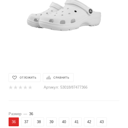
ОТЛОЖИТЬ
СРАВНИТЬ
Артикул:
53018/87477366
Размер
—
36
36
37
38
39
40
41
42
43