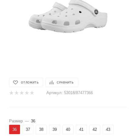
ОТЛОЖИТЬ
СРАВНИТЬ
Артикул:
53018/87477366
Размер
—
36
36
37
38
39
40
41
42
43