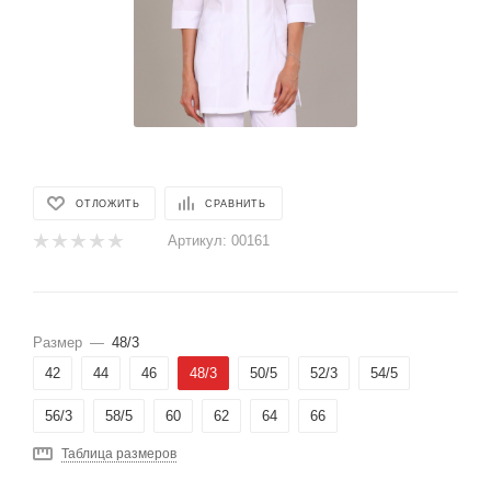
ОТЛОЖИТЬ
СРАВНИТЬ
Артикул:
00161
Размер
—
48/3
42
44
46
48/3
50/5
52/3
54/5
56/3
58/5
60
62
64
66
Таблица размеров