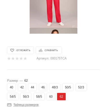
ОТЛОЖИТЬ
СРАВНИТЬ
Артикул:
000175ТСА
Размер
—
62
40
42
44
46
48/3
50/5
52/3
54/5
56/3
58/5
60
62
Таблица размеров