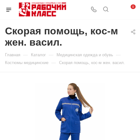
0
Скорая помощь, кос-м
жен. васил.
—
—
—
Главная
Каталог
Медицинская одежда и обувь
—
Костюмы медицинские
Скорая помощь, кос-м жен. васил.