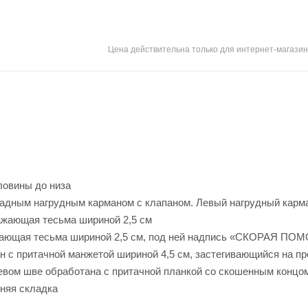
Цена действительна только для интернет-магазин
ловины до низа
ладным нагрудным карманом с клапаном. Левый нагрудный карм
ажающая тесьма шириной 2,5 см
ражающая тесьма шириной 2,5 см, под ней надпись «СКОРАЯ П
ан с притачной манжетой шириной 4,5 см, застегивающийся на п
тевом шве обработана с притачной планкой со скошенным концо
няя складка