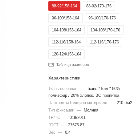
88-92/158-164
88-92/170-176
96-100/158-164
96-100/170-176
104-108/158-164
104-108/170-176
112-116/158-164
112-116/170-176
120-124/158-164
Таблица размеров
Характеристики
Ткань основная
—
Ткань "Темп" 80%
полиэфир / 20% хлопок. ВО пропитка
Плотность/Толщина материала
—
210 г/м2
Тип фиксации
—
Молния
ТР/ТС
—
019/2011
ГОСТ
—
27575-87
Вес
—
0.4