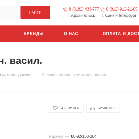
8 (8182) 433-777
8 (812) 912-21-65
НАЙТИ
г. Архангельск
г. Санкт-Петербург
БРЕНДЫ
О НАС
ОПЛАТА И ДОС
. васил.
—
мы медицинские
Скорая помощь, кос-м жен. васил.
ОТЛОЖИТЬ
СРАВНИТЬ
Размер
—
88-92/158-164