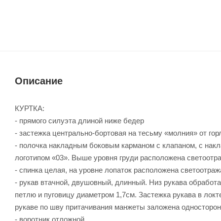
Описание
КУРТКА:
- прямого силуэта длиной ниже бедер
- застежка центрально-бортовая на тесьму «молния» от гор
- полочка накладным боковым карманом с клапаном, с нак
логотипом «03». Выше уровня груди расположена светоотр
- спинка целая, на уровне лопаток расположена светоот
- рукав втачной, двушовный, длинный. Низ рукава обработ
петлю и пуговицу диаметром 1,7см. Застежка рукава в лок
рукаве по шву притачивания манжеты заложена односторон
- воротник отложной