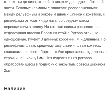
от кокетки до низа, второй от кокетки до подреза боковой
части. Боковые карманы с планками расположенными
между рельефным и боковым швами Спинка с кокеткой, с
рельефами от кокетки до низа, со средним швом
переходящим в шлицу На кокетке спинки расположена
отделочкная шлевка Воротник стойка Рукава втачные,
одношовные. Имеют 3 длинны: короткий, ¾ и длинный. По
рельефным швам, среднему шву спинки, швам кокеток,
клапанам, по планке борта, стойке проложены отделочные
строчки на ширину1мм. Низ изделия и низ рукавов
обрабоотан швом в подгибку с закрытым срезом шириной
2см.
Наличие