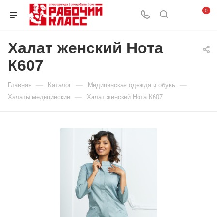
0
Халат женский Нота
К607
—
—
—
Главная
Каталог
Медицинская одежда и обувь
—
Халаты медицинские
Халат женский Нота К607