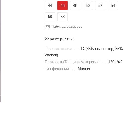
44
46
48
50
52
54
56
58
Таблица размеров
Характеристики
Ткань основная
—
TC(65%-полиэстер, 35%-
хлопок)
Плотность/Толщина материала
—
120 г/м2
Тип фиксации
—
Молния