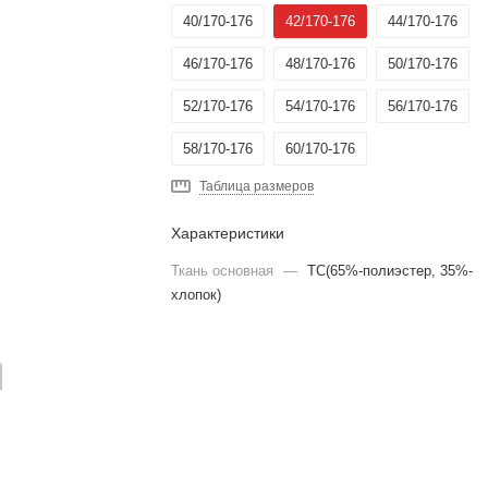
40/170-176
42/170-176
44/170-176
46/170-176
48/170-176
50/170-176
52/170-176
54/170-176
56/170-176
58/170-176
60/170-176
Таблица размеров
Характеристики
Ткань основная
—
TC(65%-полиэстер, 35%-
хлопок)