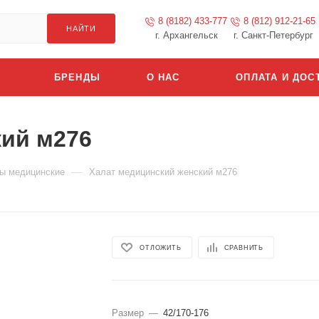
8 (8182) 433-777
8 (812) 912-21-65
НАЙТИ
г. Архангельск
г. Санкт-Петербург
БРЕНДЫ
О НАС
ОПЛАТА И ДОС
кий м276
—
ы медицинские
Халат медицинский женский м276
ОТЛОЖИТЬ
СРАВНИТЬ
Размер
—
42/170-176