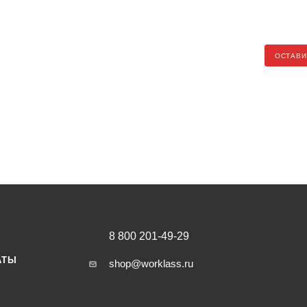
ОСТАВИ
8 800 201-49-29
АТЫ
shop@worklass.ru