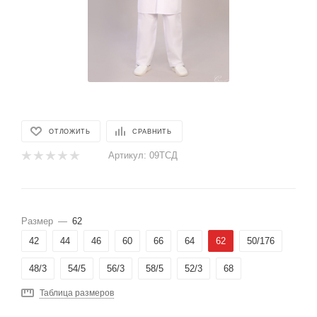
ОТЛОЖИТЬ
СРАВНИТЬ
Артикул:
09ТСД
Размер
—
62
42
44
46
60
66
64
62
50/176
48/3
54/5
56/3
58/5
52/3
68
Таблица размеров