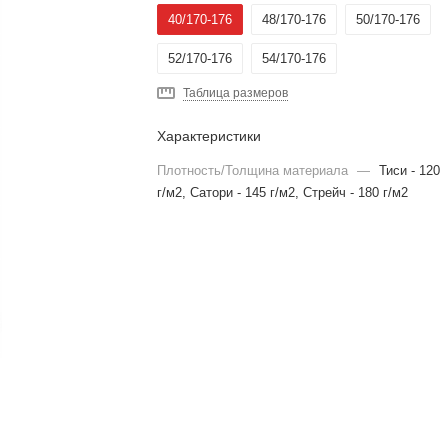
40/170-176
48/170-176
50/170-176
52/170-176
54/170-176
Таблица размеров
Характеристики
Плотность/Толщина материала
—
Тиси - 120
г/м2, Сатори - 145 г/м2, Стрейч - 180 г/м2