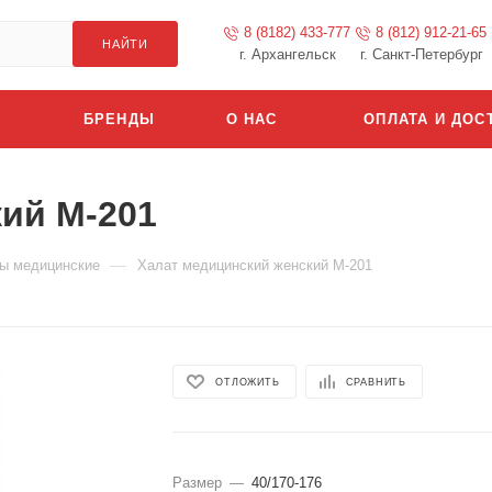
8 (8182) 433-777
8 (812) 912-21-65
НАЙТИ
г. Архангельск
г. Санкт-Петербург
БРЕНДЫ
О НАС
ОПЛАТА И ДОС
ий М-201
—
ы медицинские
Халат медицинский женский М-201
ОТЛОЖИТЬ
СРАВНИТЬ
Размер
—
40/170-176