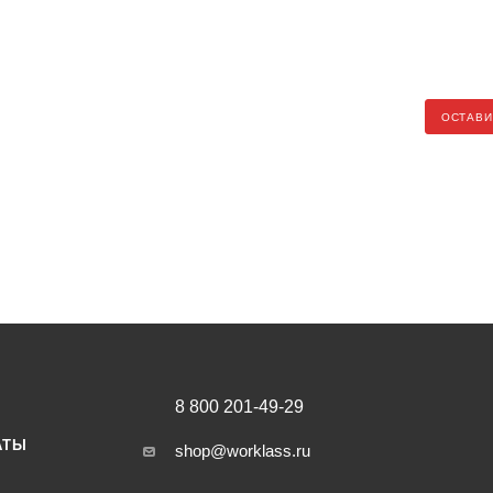
ОСТАВИ
8 800 201-49-29
АТЫ
shop@worklass.ru