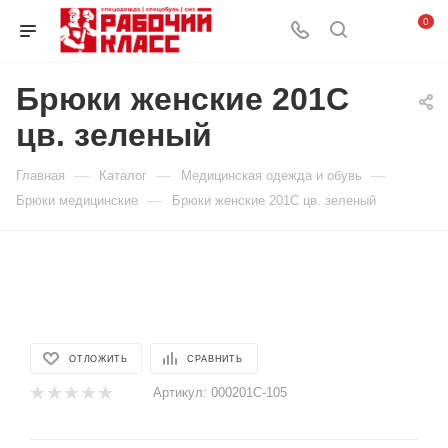
0
Брюки женские 201С
цв. зеленый
—
—
—
Главная
Каталог
Медицинская одежда и обувь
—
Брюки медицинские
Брюки женские 201С цв. зеленый
ОТЛОЖИТЬ
СРАВНИТЬ
Артикул:
000201С-105