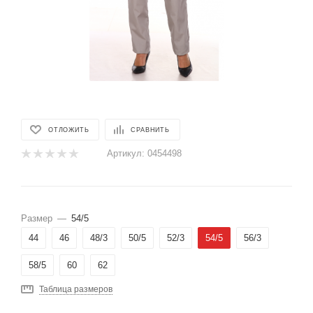
ОТЛОЖИТЬ
СРАВНИТЬ
Артикул:
0454498
Размер
—
54/5
44
46
48/3
50/5
52/3
54/5
56/3
58/5
60
62
Таблица размеров