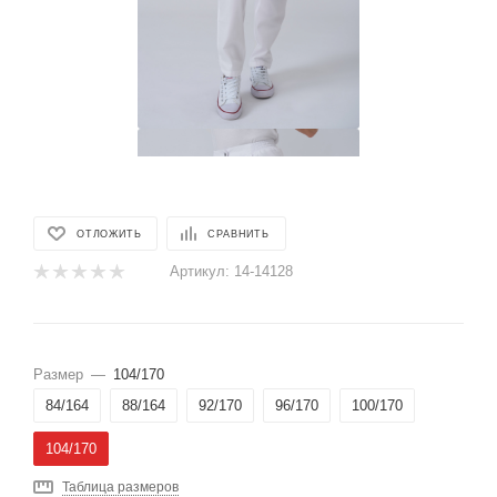
ОТЛОЖИТЬ
СРАВНИТЬ
Артикул:
14-14128
Размер
—
104/170
84/164
88/164
92/170
96/170
100/170
104/170
Таблица размеров