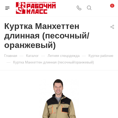
0
Куртка Манхеттен
длинная (песочный/
оранжевый)
—
—
—
Главная
Каталог
Летняя спецодежда
Куртки рабочие
—
Куртка Манхеттен длинная (песочный/оранжевый)