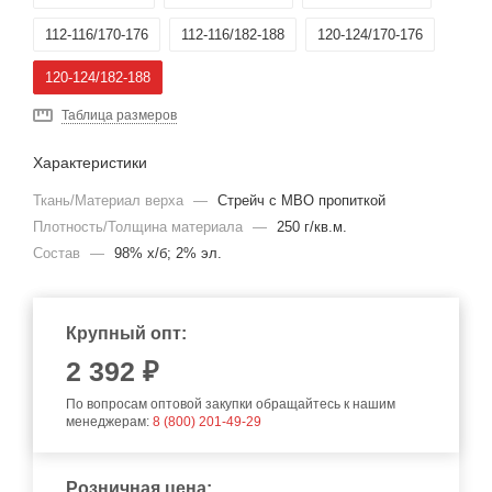
112-116/170-176
112-116/182-188
120-124/170-176
120-124/182-188
Таблица размеров
Характеристики
Ткань/Материал верха
—
Стрейч с МВО пропиткой
Плотность/Толщина материала
—
250 г/кв.м.
Состав
—
98% х/б; 2% эл.
Крупный опт:
2 392 ₽
По вопросам оптовой закупки обращайтесь к нашим
менеджерам:
8 (800) 201-49-29
Розничная цена: