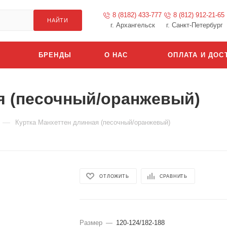
8 (8182) 433-777
8 (812) 912-21-65
НАЙТИ
г. Архангельск
г. Санкт-Петербург
БРЕНДЫ
О НАС
ОПЛАТА И ДОС
я (песочный/оранжевый)
—
Куртка Манхеттен длинная (песочный/оранжевый)
ОТЛОЖИТЬ
СРАВНИТЬ
Размер
—
120-124/182-188