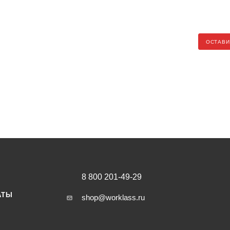
ОСТАВИ
8 800 201-49-29
АТЫ
shop@worklass.ru