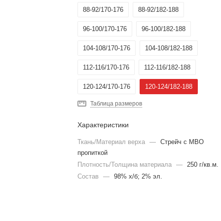
88-92/170-176
88-92/182-188
96-100/170-176
96-100/182-188
104-108/170-176
104-108/182-188
112-116/170-176
112-116/182-188
120-124/170-176
120-124/182-188
Таблица размеров
Характеристики
Ткань/Материал верха
—
Стрейч с МВО
пропиткой
Плотность/Толщина материала
—
250 г/кв.м.
Состав
—
98% х/б; 2% эл.