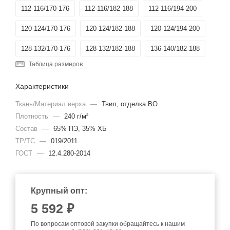
112-116/170-176
112-116/182-188
112-116/194-200
120-124/170-176
120-124/182-188
120-124/194-200
128-132/170-176
128-132/182-188
136-140/182-188
Таблица размеров
136-140/194-200
144-148/182-188
136-140/170-176
Характеристики
144-148/194-200
80-84/170-176
96-100/194-200
Ткань/Материал верха
—
Твил, отделка ВО
144-148/170-176
Плотность
—
240 г/м²
Состав
—
65% ПЭ, 35% ХБ
ТР/ТС
—
019/2011
ГОСТ
—
12.4.280-2014
Крупный опт:
5 592 ₽
По вопросам оптовой закупки обращайтесь к нашим