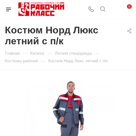
0
Костюм Норд Люкс
летний с п/к
—
—
—
Главная
Каталог
Летняя спецодежда
—
Костюмы рабочие
Костюм Норд Люкс летний с п/к