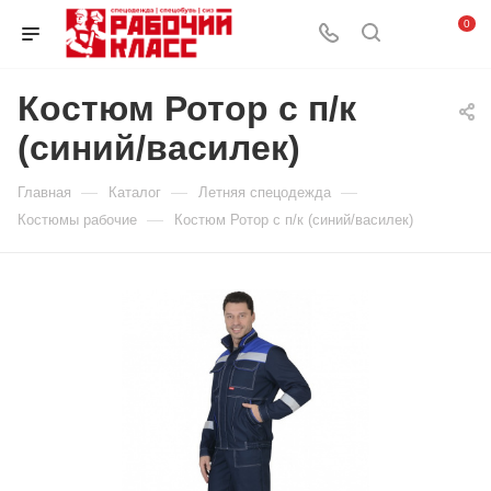
0
Костюм Ротор с п/к
(синий/василек)
—
—
—
Главная
Каталог
Летняя спецодежда
—
Костюмы рабочие
Костюм Ротор с п/к (синий/василек)