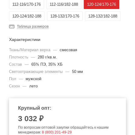
112-116/170-176
112-116/182-188
120-124/170-176
120-124/182-188
128-132/170-176
128-132/182-188
Таблица размеров
Характеристики
Ткань/Материал верха
—
смесовая
Плотность
—
280 г/кв.м.
Состав
—
65% ПЭ, 35% ХБ
Светоотражающие элементы
—
50 мм
Пол
—
мужской
Сезон
—
лето
Крупный опт:
3 032 ₽
По вопросам оптовой закупки обращайтесь к нашим
менеджерам:
8 (800) 201-49-29