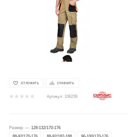
ОТЛОЖИТЬ
СРАВНИТЬ
Артикул:
106239
Размер
—
128-132/170-176
88-92/170-176
88-92/182-188
96-100/170-176