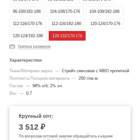
96-100/182-188
104-108/170-176
104-108/182-188
112-116/170-176
112-116/182-188
120-124/170-176
120-124/182-188
128-132/170-176
Таблица размеров
Характеристики
Ткань/Материал верха
—
Стрейч смесовая с МВО пропиткой
Плотность/Толщина материала
—
250 г/кв.м.
Состав
—
98% х/б; 2% эл.
Вес
—
0.7
Крупный опт:
3 512 ₽
По вопросам оптовой закупки обращайтесь к нашим