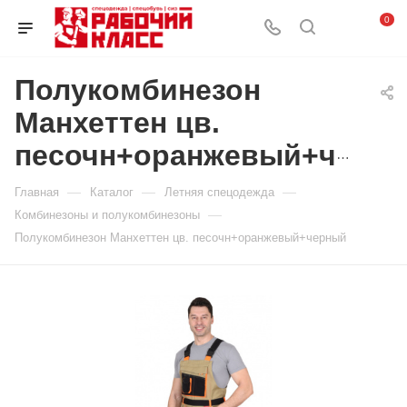
0
Полукомбинезон
Манхеттен цв.
песочн+оранжевый+черный
—
—
—
Главная
Каталог
Летняя спецодежда
—
Комбинезоны и полукомбинезоны
Полукомбинезон Манхеттен цв. песочн+оранжевый+черный