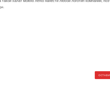
 такой халат можно легко нанести любой логотип компании, поэ
ды.
ОСТАВИ