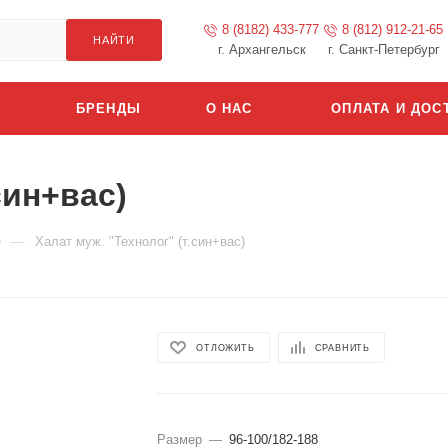
8 (8182) 433-777
8 (812) 912-21-65
НАЙТИ
г. Архангельск
г. Санкт-Петербург
БРЕНДЫ
О НАС
ОПЛАТА И ДОС
син+вас)
—
е
Халат муж. "Технолог" (т.син+вас)
ОТЛОЖИТЬ
СРАВНИТЬ
Размер
—
96-100/182-188