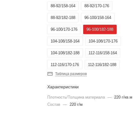
88-92/158-164
88-92/170-176
88-92/182-188
96-100/158-164
96-100/170-176
96-100/182-188
104-108/158-164
104-108/170-176
104-108/182-188
112-116/158-164
112-116/170-176
112-116/182-188
Таблица размеров
120-124/170-176
120-124/182-188
Характеристики
128-132/170-176
128-132/182-188
Плотность/Толщина материала
—
220 г/кв.м
80-84/158-164
80-84/170-176
Состав
—
220 г/м