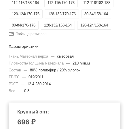
112-116/158-164
112-116/170-176
112-116/182-188
120-124/170-176
128-132/170-176
80-84/158-164
80-84/170-176
128-132/158-164
120-124/158-164
Таблица размеров
Характеристики
Ткань/Материал верха
—
смесовая
Плотность/Толщина материала
—
210 г/кв.м
Состав
—
80% полиэфир / 20% хлопок
ТР/ТС
—
019/2011
ГОСТ
—
12.4.280-2014
Вес
—
0.3
Крупный опт:
696
₽