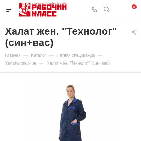
0
Халат жен. "Технолог"
(син+вас)
—
—
—
Главная
Каталог
Летняя спецодежда
—
Халаты рабочие
Халат жен. "Технолог" (син+вас)