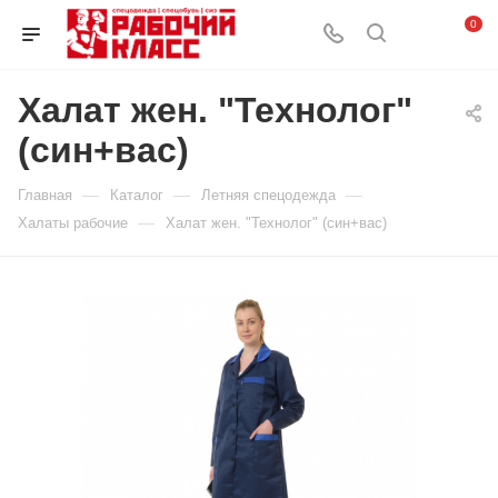
0
Халат жен. "Технолог"
(син+вас)
—
—
—
Главная
Каталог
Летняя спецодежда
—
Халаты рабочие
Халат жен. "Технолог" (син+вас)