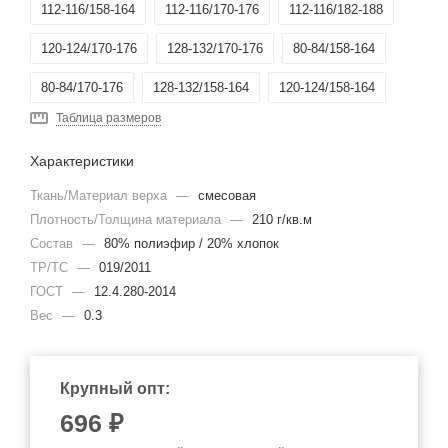
112-116/158-164
112-116/170-176
112-116/182-188
120-124/170-176
128-132/170-176
80-84/158-164
80-84/170-176
128-132/158-164
120-124/158-164
Таблица размеров
Характеристики
Ткань/Материал верха
—
смесовая
Плотность/Толщина материала
—
210 г/кв.м
Состав
—
80% полиэфир / 20% хлопок
ТР/ТС
—
019/2011
ГОСТ
—
12.4.280-2014
Вес
—
0.3
Крупный опт:
696
₽