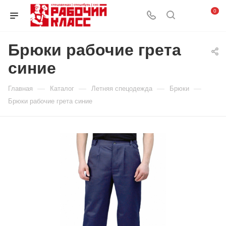
0
Брюки рабочие грета
синие
—
—
—
—
Главная
Каталог
Летняя спецодежда
Брюки
Брюки рабочие грета синие