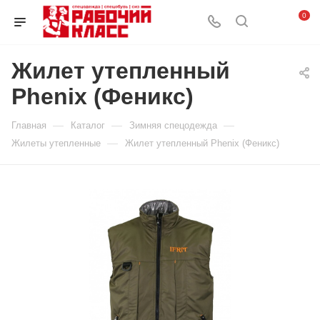
0
Жилет утепленный
Phenix (Феникс)
—
—
—
Главная
Каталог
Зимняя спецодежда
—
Жилеты утепленные
Жилет утепленный Phenix (Феникс)