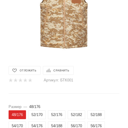
ОТЛОЖИТЬ
СРАВНИТЬ
Артикул:
БТК001
Размер
—
48/176
48/176
52/170
52/176
52/182
52/188
54/170
54/176
54/188
56/170
56/176