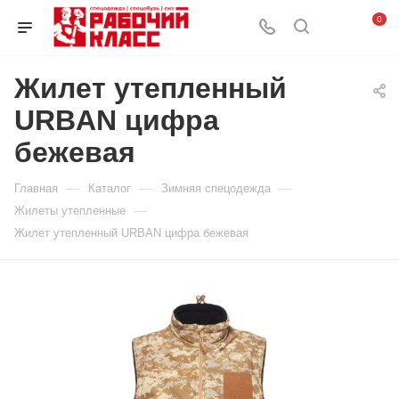
0
Жилет утепленный
URBAN цифра
бежевая
—
—
—
Главная
Каталог
Зимняя спецодежда
—
Жилеты утепленные
Жилет утепленный URBAN цифра бежевая